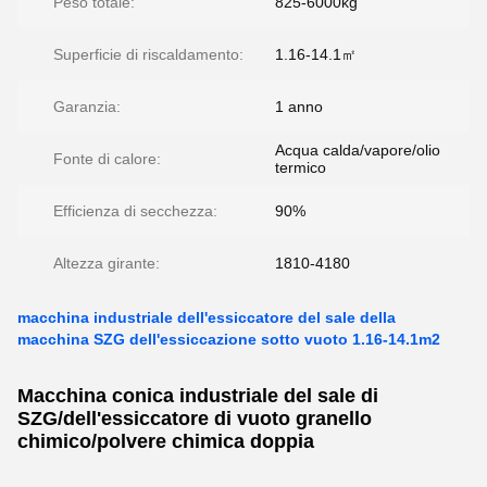
Peso totale:
825-6000kg
Superficie di riscaldamento:
1.16-14.1㎡
Garanzia:
1 anno
Acqua calda/vapore/olio
Fonte di calore:
termico
Efficienza di secchezza:
90%
Altezza girante:
1810-4180
macchina industriale dell'essiccatore del sale della
macchina SZG dell'essiccazione sotto vuoto 1.16-14.1m2
Macchina conica industriale del sale di
SZG/dell'essiccatore di vuoto granello
chimico/polvere chimica doppia