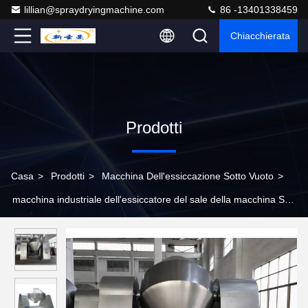
lillian@spraydryingmachine.com
86 -13401338459
Chiacchierata
Prodotti
Casa
>
Prodotti
>
Macchina Dell'essiccazione Sotto Vuoto
>
macchina industriale dell'essiccatore del sale della macchina SZG
dell'essiccazione sotto vuoto 1.16-14.1m2