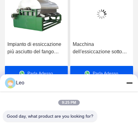
Impianto di essiccazione
Macchina
più asciutto del fango
dell'essiccazione sotto
dell'erpice di vuoto di
vuoto di SUS316L 4-22kw
SUS304 300-3600L
per la polvere di legno
Parla Adesso.
Parla Adesso.
della segatura
Leo
9:25 PM
Good day, what product are you looking for?
Jiangsu Shengman Drying Equipment
Engineering Co., Ltd