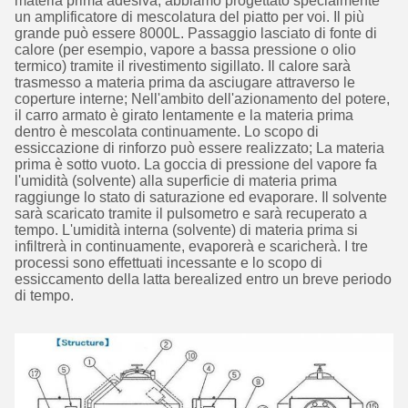
materia prima adesiva, abbiamo progettato specialmente
un amplificatore di mescolatura del piatto per voi. Il più
grande può essere 8000L. Passaggio lasciato di fonte di
calore (per esempio, vapore a bassa pressione o olio
termico) tramite il rivestimento sigillato. Il calore sarà
trasmesso a materia prima da asciugare attraverso le
coperture interne; Nell'ambito dell'azionamento del potere,
il carro armato è girato lentamente e la materia prima
dentro è mescolata continuamente. Lo scopo di
essiccazione di rinforzo può essere realizzato; La materia
prima è sotto vuoto. La goccia di pressione del vapore fa
l'umidità (solvente) alla superficie di materia prima
raggiunge lo stato di saturazione ed evaporare. Il solvente
sarà scaricato tramite il pulsometro e sarà recuperato a
tempo. L'umidità interna (solvente) di materia prima si
infiltrerà in continuamente, evaporerà e scaricherà. I tre
processi sono effettuati incessante e lo scopo di
essiccamento della latta berealized entro un breve periodo
di tempo.