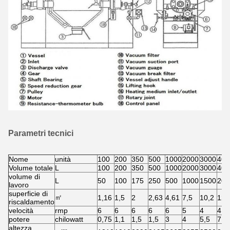
Parametri tecnici
Nome
unità
100
200
350
500
1000
2000
3000
400
Volume totale
L
100
200
350
500
1000
2000
3000
400
volume di
L
50
100
175
250
500
1000
1500
200
lavoro
superficie di
㎡
1,16
1,5
2
2,63
4,61
7,5
10,2
12,
riscaldamento
velocità
rmp
6
6
6
6
6
5
4
4
potere
chilowatt
0,75
1,1
1,5
1,5
3
4
5,5
7,5
altezza