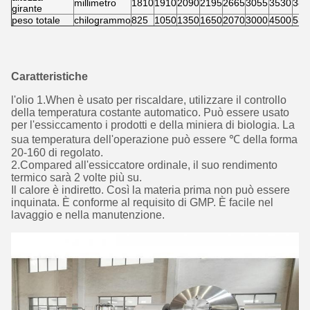
millimetro
1810
1910
2090
2195
2665
3055
3530
380
girante
peso totale
chilogrammo
825
1050
1350
1650
2070
3000
4500
535
Caratteristiche
l'olio 1.When è usato per riscaldare, utilizzare il controllo
della temperatura costante automatico. Può essere usato
per l'essiccamento i prodotti e della miniera di biologia. La
sua temperatura dell'operazione può essere ℃ della forma
20-160 di regolato.
2.Compared all'essiccatore ordinale, il suo rendimento
termico sarà 2 volte più su.
Il calore è indiretto. Così la materia prima non può essere
inquinata. È conforme al requisito di GMP. È facile nel
lavaggio e nella manutenzione.