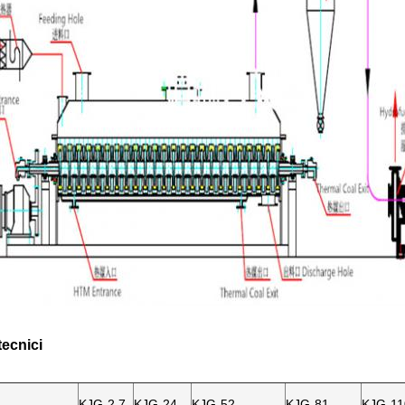
tecnici
KJG-2.7
KJG-24
KJG-52
KJG-81
KJG-11