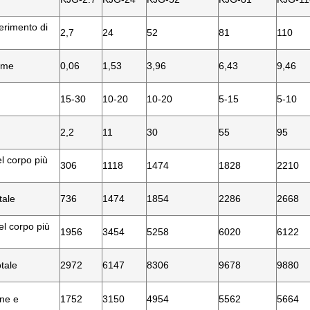
ferimento di
2,7
24
52
81
110
lume
0,06
1,53
3,96
6,43
9,46
15-30
10-20
10-20
5-15
5-10
2,2
11
30
55
95
l corpo più
306
1118
1474
1828
2210
tale
736
1474
1854
2286
2668
l corpo più
1956
3454
5258
6020
6122
tale
2972
6147
8306
9678
9880
one e
1752
3150
4954
5562
5664