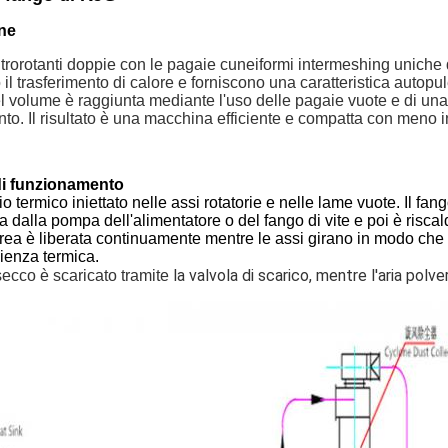
ne
trorotanti doppie con le pagaie cuneiformi intermeshing uniche 
 il trasferimento di calore e forniscono una caratteristica autopu
l volume è raggiunta mediante l'uso delle pagaie vuote e di una nav
to. Il risultato è una macchina efficiente e compatta con meno i
di funzionamento
io termico iniettato nelle assi rotatorie e nelle lame vuote. Il fa
a dalla pompa dell'alimentatore o del fango di vite e poi è risca
ea è liberata continuamente mentre le assi girano in modo che l
cienza termica.
la valvola di scarico, mentre l'aria polve
 secco è scaricato tramite