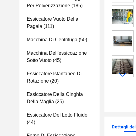
Per Polverizzazione
(185)
Essiccatore Vuoto Della
Pagaia
(111)
Macchina Di Centrifuga
(50)
Macchina Dell'essiccazione
Sotto Vuoto
(45)
Essiccatore Istantaneo Di
Rotazione
(20)
Essiccatore Della Cinghia
Della Maglia
(25)
Essiccatore Del Letto Fluido
(44)
Dettagli de
Forno Di Essiccazione