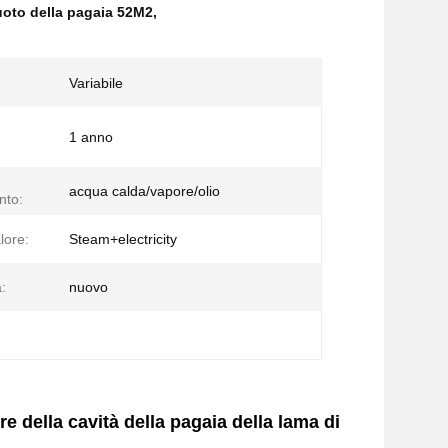
uoto della pagaia 52M2
,
Variabile
1 anno
acqua calda/vapore/olio
nto:
lore:
Steam+electricity
:
nuovo
re della cavità della pagaia della lama di