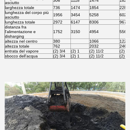
306
1118
1474
1828
asciutto
larghezza totale
736
1474
1854
2286
lunghezza del corpo più
1956
3454
5258
6020
asciutto
lunghezza totale
2972
6147
8306
9678
distanza fra
l'alimentazione e
1752
3150
4954
5562
disharging
altezza nel centro
380
1066
1220
altezza totale
762
2032
2464
entrata del vapore
(2) 3/4
(2) 1
(2) 11/2
(2) 1
sbocco dell'acqua
(2) 3/4
(2) 1
(2) 11/2
(2) 1