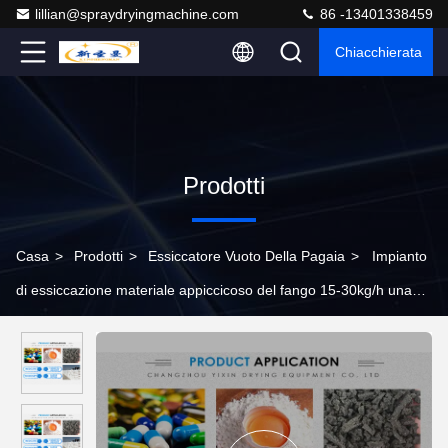
lillian@spraydryingmachine.com
86 -13401338459
Chiacchierata
Prodotti
Casa
>
Prodotti
>
Essiccatore Vuoto Della Pagaia
>
Impianto
di essiccazione materiale appiccicoso del fango 15-30kg/h una
garanzia di anno