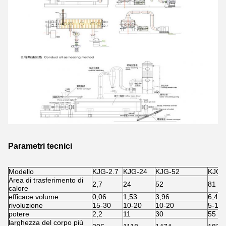
Parametri tecnici
Modello
KJG-2.7
KJG-24
KJG-52
KJG-
Area di trasferimento di
2,7
24
52
81
calore
efficace volume
0,06
1,53
3,96
6,43
rivoluzione
15-30
10-20
10-20
5-15
potere
2,2
11
30
55
larghezza del corpo più