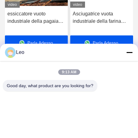
video
video
essiccatore vuoto
Asciugatrice vuota
industriale della pagaia
industriale della farina
200kg/H-2000kg/H per la
dell'essiccatore della
betoniera del fango
pagaia di certificazione
Parla Adesso.
Parla Adesso.
ISO9001 30KW
Leo
9:13 AM
Good day, what product are you looking for?
Jiangsu Shengman Drying Equipment
Engineering Co., Ltd
lillian@spraydryingmachine.com
86 -13401338459
città di zhenglu, distretto tianning, città di changzhou,