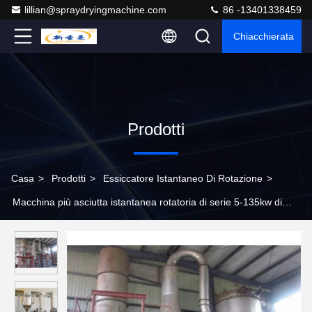
lillian@spraydryingmachine.com
86 -13401338459
Chiacchierata
Prodotti
Casa
>
Prodotti
>
Essiccatore Istantaneo Di Rotazione
>
Macchina più asciutta istantanea rotatoria di serie 5-135kw di
XSG per giallo cromo del cavo