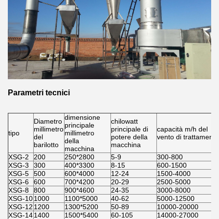
Parametri tecnici
dimensione
Diametro
chilowatt
principale
millimetro
principale di
capacità m/h del
tipo
millimetro
del
potere della
vento di trattamento
della
barilotto
macchina
macchina
XSG-2
200
250*2800
5-9
300-800
XSG-3
300
400*3300
8-15
600-1500
XSG-5
500
600*4000
12-24
1500-4000
XSG-6
600
700*4200
20-29
2500-5000
XSG-8
800
900*4600
24-35
3000-8000
XSG-10
1000
1100*5000
40-62
5000-12500
XSG-12
1200
1300*5200
50-89
10000-20000
XSG-14
1400
1500*5400
60-105
14000-27000