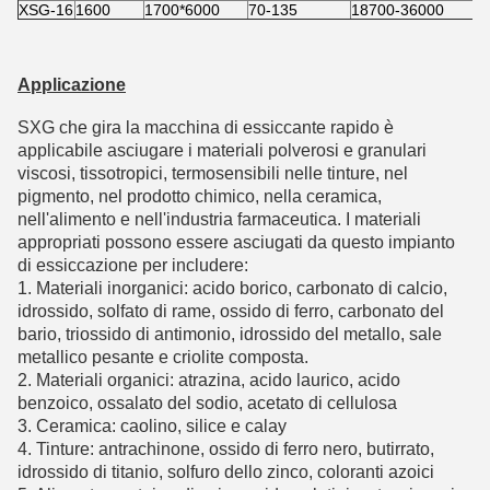
XSG-16
1600
1700*6000
70-135
18700-36000
Applicazione
SXG che gira la macchina di essiccante rapido è
applicabile asciugare i materiali polverosi e granulari
viscosi, tissotropici, termosensibili nelle tinture, nel
pigmento, nel prodotto chimico, nella ceramica,
nell'alimento e nell'industria farmaceutica. I materiali
appropriati possono essere asciugati da questo impianto
di essiccazione per includere:
1. Materiali inorganici: acido borico, carbonato di calcio,
idrossido, solfato di rame, ossido di ferro, carbonato del
bario, triossido di antimonio, idrossido del metallo, sale
metallico pesante e criolite composta.
2. Materiali organici: atrazina, acido laurico, acido
benzoico, ossalato del sodio, acetato di cellulosa
3. Ceramica: caolino, silice e calay
4. Tinture: antrachinone, ossido di ferro nero, butirrato,
idrossido di titanio, solfuro dello zinco, coloranti azoici