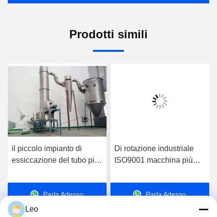
Prodotti simili
il piccolo impianto di
Di rotazione industriale
essiccazione del tubo più
ISO9001 macchina più
asciutto della biomassa di
asciutta istantanea 20-
380V 10-20kg/H ha
50Kg/H per i prodotti
Parla Adesso.
Parla Adesso.
personalizzato
chimici
Leo