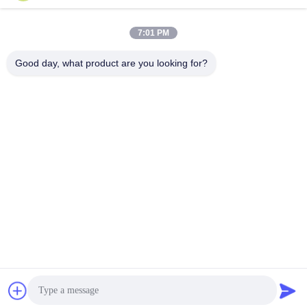
7:01 PM
Good day, what product are you looking for?
Jiangsu Shengman Drying Equipment
Engineering Co., Ltd
lillian@spraydryingmachine.com
86 -13401338459
città di zhenglu, distretto tianning, città di changzhou,
provincia di Jiangsu
Cina di buona qualità Macchina dell'essiccaggio per
polverizzazione Fornitore. Diritto d'autore © 2021-2026
Jiangsu Shengman Drying Equipment Engineering Co., Ltd .
Tutti i diritti riservati.