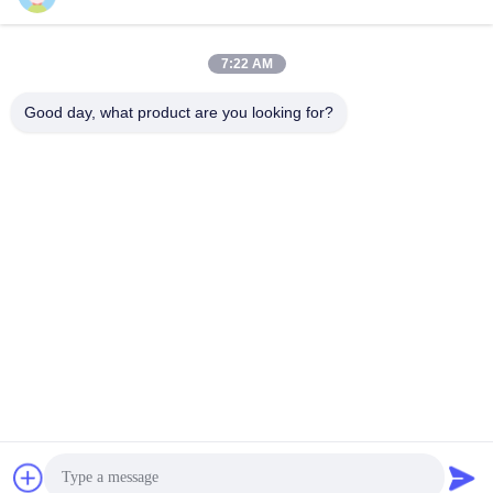
7:22 AM
Good day, what product are you looking for?
Jiangsu Shengman Drying Equipment
Engineering Co., Ltd
lillian@spraydryingmachine.com
86 -13401338459
città di zhenglu, distretto tianning, città di changzhou,
provincia di Jiangsu
Cina di buona qualità Macchina dell'essiccaggio per
polverizzazione Fornitore. Diritto d'autore © 2021-2026
Jiangsu Shengman Drying Equipment Engineering Co., Ltd .
Tutti i diritti riservati.