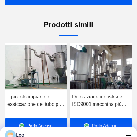
Prodotti simili
il piccolo impianto di
Di rotazione industriale
E
essiccazione del tubo più
ISO9001 macchina più
r
asciutto della biomassa di
asciutta istantanea 20-
S
380V 10-20kg/H ha
50Kg/H per i prodotti
c
Parla Adesso.
Parla Adesso.
personalizzato
chimici
Leo