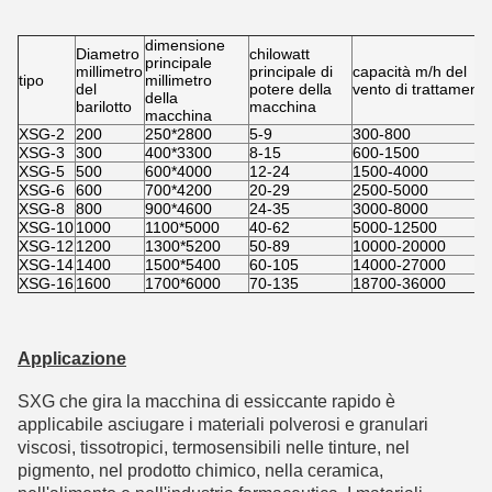
dimensione
Diametro
chilowatt
principale
millimetro
principale di
capacità m/h del
tipo
millimetro
del
potere della
vento di trattamento
della
barilotto
macchina
macchina
XSG-2
200
250*2800
5-9
300-800
XSG-3
300
400*3300
8-15
600-1500
XSG-5
500
600*4000
12-24
1500-4000
XSG-6
600
700*4200
20-29
2500-5000
XSG-8
800
900*4600
24-35
3000-8000
XSG-10
1000
1100*5000
40-62
5000-12500
XSG-12
1200
1300*5200
50-89
10000-20000
XSG-14
1400
1500*5400
60-105
14000-27000
XSG-16
1600
1700*6000
70-135
18700-36000
Applicazione
SXG che gira la macchina di essiccante rapido è
applicabile asciugare i materiali polverosi e granulari
viscosi, tissotropici, termosensibili nelle tinture, nel
pigmento, nel prodotto chimico, nella ceramica,