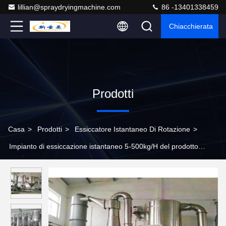
lillian@spraydryingmachine.com
86 -13401338459
Chiacchierata
Prodotti
Casa
>
Prodotti
>
Essiccatore Istantaneo Di Rotazione
>
Impianto di essiccazione istantaneo 5-500kg/H del prodotto
chimico più asciutto di piccola rotazione XSG-4