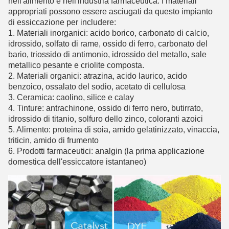
nell'alimento e nell'industria farmaceutica. I materiali
appropriati possono essere asciugati da questo impianto
di essiccazione per includere:
1. Materiali inorganici: acido borico, carbonato di calcio,
idrossido, solfato di rame, ossido di ferro, carbonato del
bario, triossido di antimonio, idrossido del metallo, sale
metallico pesante e criolite composta.
2. Materiali organici: atrazina, acido laurico, acido
benzoico, ossalato del sodio, acetato di cellulosa
3. Ceramica: caolino, silice e calay
4. Tinture: antrachinone, ossido di ferro nero, butirrato,
idrossido di titanio, solfuro dello zinco, coloranti azoici
5. Alimento: proteina di soia, amido gelatinizzato, vinaccia,
triticin, amido di frumento
6. Prodotti farmaceutici: analgin (la prima applicazione
domestica dell'essiccatore istantaneo)