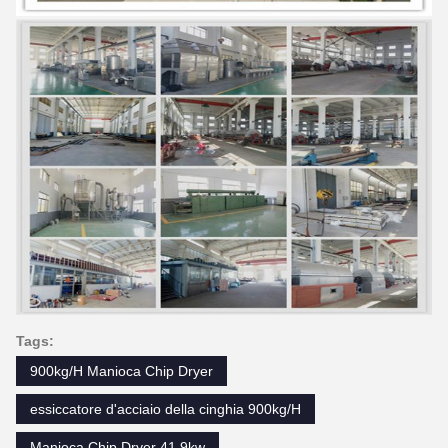
Tags:
900kg/H Manioca Chip Dryer
essiccatore d'acciaio della cinghia 900kg/H
Manioca Chip Dryer 41.9kw