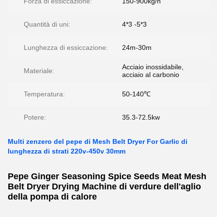
Forza di essiccazione:
150-900kg/h
Quantità di uni:
4*3 -5*3
Lunghezza di essiccazione:
24m-30m
Acciaio inossidabile,
Materiale:
acciaio al carbonio
Temperatura:
50-140℃
Potere:
35.3-72.5kw
Multi zenzero del pepe di Mesh Belt Dryer For Garlic di
lunghezza di strati 220v-450v 30mm
Pepe Ginger Seasoning Spice Seeds Meat Mesh
Belt Dryer Drying Machine di verdure dell'aglio
della pompa di calore