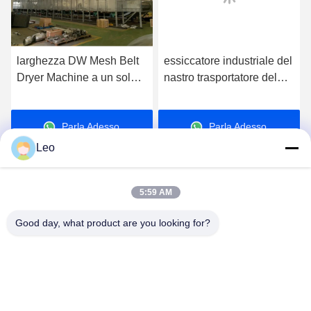
larghezza DW Mesh Belt
essiccatore industriale del
Dryer Machine a un solo
nastro trasportatore del
strato di 1.2m-3.85m per la
DWT di tempo
verdura d'asciugamento
d'essiccamento 0.2-1.2h
Parla Adesso.
Parla Adesso.
per disidratazione di
verdure
Leo
5:59 AM
Good day, what product are you looking for?
Jiangsu Shengman Drying Equipment
Engineering Co., Ltd
lillian@spraydryingmachine.com
86 -13401338459