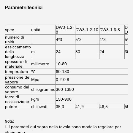
Parametri tecnici
DW3-1.2-
DW3
spec.
unità
DW3-1.2-10
DW3-1.6-8
8
10
numero di
4*3
5*3
4*3
5*3
unità
essiccamento
della
m.
24
30
24
30
lunghezza
spessore di
millimetro
10-80
materiale
temperatura
60-130
℃
pressione del
Mpa
0.2-0.8
vapore
consumo del
chilogrammo
360-1350
vapore
forza di
kg/h
150-900
essiccazione
potere
chilowatt
35,3
41,9
46,5
55,5
Nota:
I parametri qui sopra nella tavola sono modello regolare per
1.
riferimento;