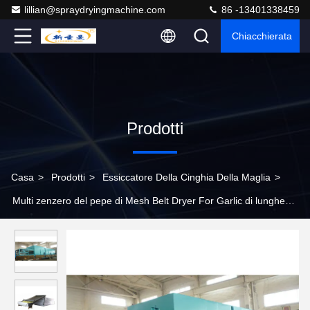
lillian@spraydryingmachine.com
86 -13401338459
Chiacchierata
Prodotti
Casa
>
Prodotti
>
Essiccatore Della Cinghia Della Maglia
>
Multi zenzero del pepe di Mesh Belt Dryer For Garlic di lunghezza
di strati 220v-450v 30mm