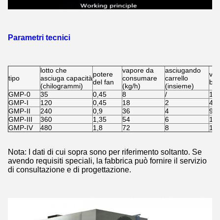
Parametri tecnici
lotto che
vapore da
asciugando
potere
vas
tipo
asciuga capacità
consumare
carrello
del fan
bol
(chilogrammi)
(kg/h)
(insieme)
GMP-0
35
0,45
8
/
16
GMP-I
120
0,45
18
2
48
GMP-II
240
0,9
36
4
96
GMP-III
360
1,35
54
6
14
GMP-IV
480
1,8
72
8
19
Nota: I dati di cui sopra sono per riferimento soltanto. Se
avendo requisiti speciali, la fabbrica può fornire il servizio
di consultazione e di progettazione.