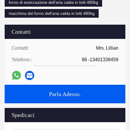
forno di essiccazione dell'aria calda in lotti 480kg
macchina del forno dell'aria calda in lotti 480kg
Contatti
Contatti:
Mrs. Lillian
Telefono::
86 -13401338459
Parla Adesso.
Spedicaci