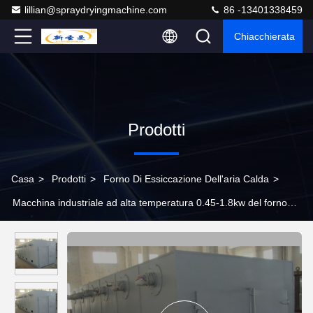
lillian@spraydryingmachine.com
86 -13401338459
Chiacchierata
Prodotti
Casa
>
Prodotti
>
Forno Di Essiccazione Dell'aria Calda
>
Macchina industriale ad alta temperatura 0.45-1.8kw del forno
dell'aria calda Iso9001