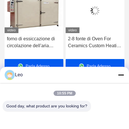
video
video
forno di essiccazione di
2-8 fonte di Oven For
circolazione dell'aria
Ceramics Custom Heating
calda 35kg-480kg/forno di
dell'essiccazione dell'aria
essiccazione di verdure
calda del carrello 220V
Parla Adesso.
Parla Adesso.
della frutta
degli insiemi
Leo
10:55 PM
Good day, what product are you looking for?
Jiangsu Shengman Drying Equipment
Engineering Co., Ltd
lillian@spraydryingmachine.com