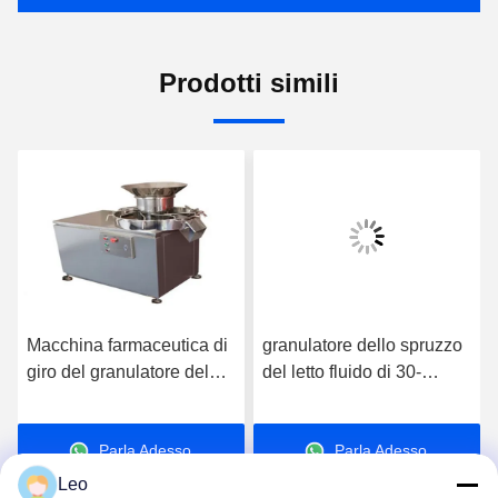
Prodotti simili
Macchina farmaceutica di
granulatore dello spruzzo
giro del granulatore del
del letto fluido di 30-
granulatore di XL 100-
120kg/Batch GMP per
200kg/h 3kw
medicina cinese
Parla Adesso.
Parla Adesso.
Leo