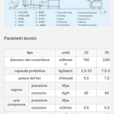
Parametri tecnici
tipo
unità
10
30
diametro del contenitore
millimetr
700
1000
o
capacità produttiva
kg/batch
2.5-10
7.5-30
potere del fan
chilowatt
5,5
7,5
pressione
Mpa
vapore
consumo
Kg/h
35
60
aria
pressione
Mpa
compressa
consumo
m3/min
0,6
0,9