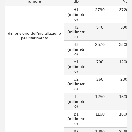
rumore
dB
Non 
H1
2790
3720
(millimetr
o)
H2
340
590
(millimetr
dimensione dell'installazione
o)
per riferimento
H3
2570
3500
(millimetr
o)
φ1
700
1200
(millimetr
o)
φ2
250
280
(millimetr
o)
L
1250
1500
(millimetr
o)
B1
1160
1600
(millimetr
o)
B2
1860
2860