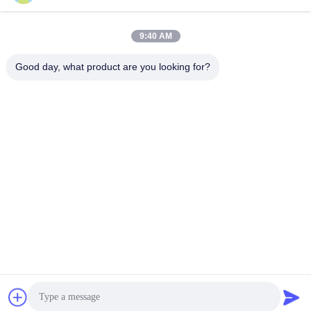
9:40 AM
Good day, what product are you looking for?
Jiangsu Shengman Drying Equipment
Engineering Co., Ltd
lillian@spraydryingmachine.com
86 -13401338459
città di zhenglu, distretto tianning, città di changzhou,
provincia di Jiangsu
Cina di buona qualità Macchina dell'essiccaggio per
polverizzazione Fornitore. Diritto d'autore © 2021-2026
Jiangsu Shengman Drying Equipment Engineering Co., Ltd .
Tutti i diritti riservati.