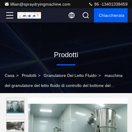
lillian@spraydryingmachine.com
86 -13401338459
Chiacchierata
Prodotti
Casa
>
Prodotti
>
Granulatore Del Letto Fluido
>
macchina
del granulatore del letto fluido di controllo del bottone del
contenitore di dia1500mm per industria alimentare