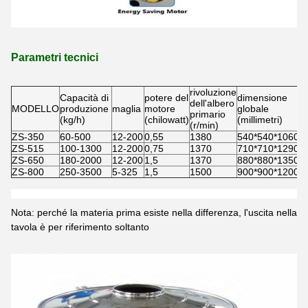
Parametri tecnici
rivoluzione
Capacità di
potere del
dimensione
dell'albero
MODELLO
produzione
maglia
motore
globale
primario
(kg/h)
(chilowatt)
(millimetri)
(r/min)
ZS-350
60-500
12-200
0,55
1380
540*540*1060
ZS-515
100-1300
12-200
0,75
1370
710*710*1290
ZS-650
180-2000
12-200
1,5
1370
880*880*1350
ZS-800
250-3500
5-325
1,5
1500
900*900*1200
Nota: perché la materia prima esiste nella differenza, l'uscita nella
tavola è per riferimento soltanto