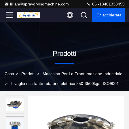
lillian@spraydryingmachine.com
86 -13401338459
Chiacchierata
Prodotti
Casa
>
Prodotti
>
Macchina Per La Frantumazione Industriale
>
Il vaglio oscillante rotatorio elettrico 250-3500kg/h ISO9001 di
acciaio inossidabile ha certificato