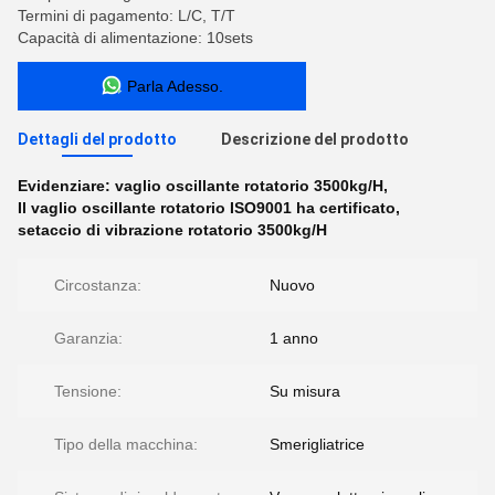
Termini di pagamento: L/C, T/T
Capacità di alimentazione: 10sets
Parla Adesso.
Dettagli del prodotto
Descrizione del prodotto
Evidenziare:
vaglio oscillante rotatorio 3500kg/H
,
Il vaglio oscillante rotatorio ISO9001 ha certificato
,
setaccio di vibrazione rotatorio 3500kg/H
Circostanza:
Nuovo
Garanzia:
1 anno
Tensione:
Su misura
Tipo della macchina:
Smerigliatrice