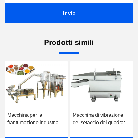
Invia
Prodotti simili
Macchina di vibrazione
i peperoncini rossi di 7,5
e
del setaccio del quadrato
chilowatt 5300rpm
 la
di strati di ISO9001 1-4
spolverizzano la
lia
per la serie del FS dello
macchina del mulino della