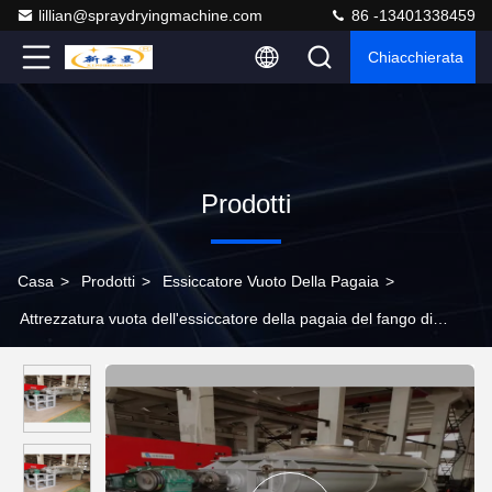
lillian@spraydryingmachine.com
86 -13401338459
Chiacchierata
Prodotti
Casa
>
Prodotti
>
Essiccatore Vuoto Della Pagaia
>
Attrezzatura vuota dell'essiccatore della pagaia del fango di
processo dell'HDPE municipale del LDPE