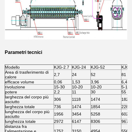
Parametri tecnici
Modello
KJG-2.7
KJG-24
KJG-52
KJG-
Area di trasferimento di
2,7
24
52
81
calore
efficace volume
0,06
1,53
3,96
6,43
rivoluzione
15-30
10-20
10-20
5-15
potere
2,2
11
30
55
larghezza del corpo più
306
1118
1474
1828
asciutto
larghezza totale
736
1474
1854
2286
lunghezza del corpo più
1956
3454
5258
6020
asciutto
lunghezza totale
2972
6147
8306
9678
distanza fra
l'alimentazione e
1752
3150
4954
5562