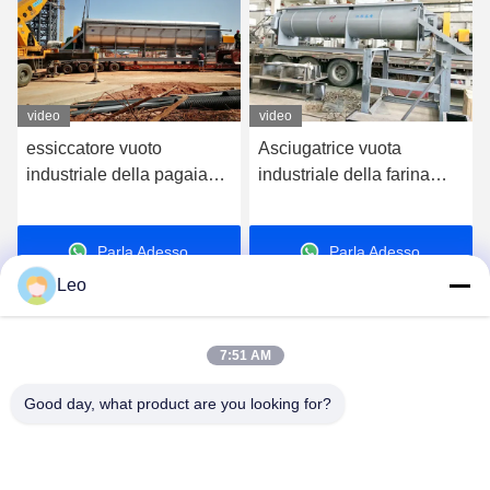
video
video
essiccatore vuoto
Asciugatrice vuota
industriale della pagaia
industriale della farina
200kg/H-2000kg/H per la
dell'essiccatore della
betoniera del fango
pagaia di certificazione
Parla Adesso.
Parla Adesso.
ISO9001 30KW
Leo
7:51 AM
Good day, what product are you looking for?
Jiangsu Shengman Drying Equipment
Engineering Co., Ltd
lillian@spraydryingmachine.com