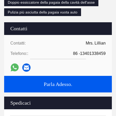
Doppio essiccatore della pagaia della cavità dell'asse
Pulizia più asciutta della pagaia vuota auto
Contatti
Contatti:
Mrs. Lillian
Telefono::
86 -13401338459
Parla Adesso.
Spedicaci