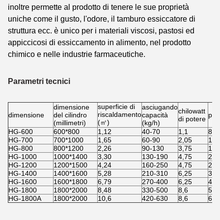
inoltre permette al prodotto di tenere le sue proprietà
uniche come il gusto, l'odore, il tamburo essiccatore di
struttura ecc. è unico per i materiali viscosi, pastosi ed
appiccicosi di essiccamento in alimento, nel prodotto
chimico e nelle industrie farmaceutiche.
Parametri tecnici
superficie di
dimensione
asciugando
chilowatt
riscaldamento
dimensione
del cilindro
capacità
pes
di potere
(㎡)
(millimetri)
(kg/h)
HG-600
600*800
1,12
40-70
1,1
850
HG-700
700*1000
1,65
60-90
2,05
121
HG-800
800*1200
2,26
90-130
3,75
170
HG-1000
1000*1400
3,30
130-190
4,75
210
HG-1200
1200*1500
4,24
160-250
4,75
265
HG-1400
1400*1600
5,28
210-310
6,25
322
HG-1600
1600*1800
6,79
270-400
6,25
435
HG-1800
1800*2000
8,48
330-500
8,6
510
HG-1800A
1800*2000
10,6
420-630
8,6
615