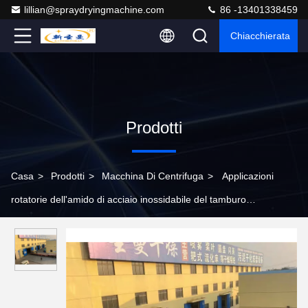
lillian@spraydryingmachine.com
86 -13401338459
Chiacchierata
Prodotti
Casa
>
Prodotti
>
Macchina Di Centrifuga
>
Applicazioni
rotatorie dell'amido di acciaio inossidabile del tamburo
essiccatore di vuoto di grande capacità 40kg/H 304