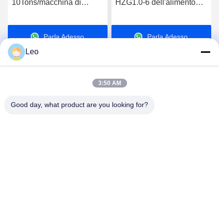
10Tons/macchina di
HZG1.0-6 dell'alimento
centrifuga 380volt di ora
degli essiccatori rotatori di
grande
industriale di SUS304 2-
Parla Adesso.
Parla Adesso.
7r/min
Leo
3:50 AM
Good day, what product are you looking for?
Jiangsu Shengman Drying Equipment
Engineering Co., Ltd
lillian@spraydryingmachine.com
86 -13401338459
città di zhenglu, distretto tianning, città di changzhou,
provincia di Jiangsu