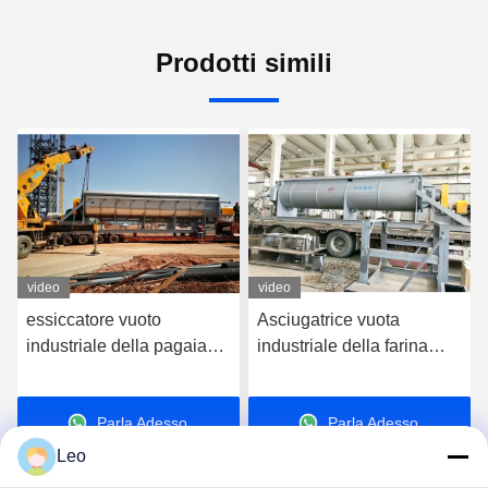
Prodotti simili
video
video
essiccatore vuoto
Asciugatrice vuota
industriale della pagaia
industriale della farina
200kg/H-2000kg/H per la
dell'essiccatore della
betoniera del fango
pagaia di certificazione
Parla Adesso.
Parla Adesso.
ISO9001 30KW
Leo