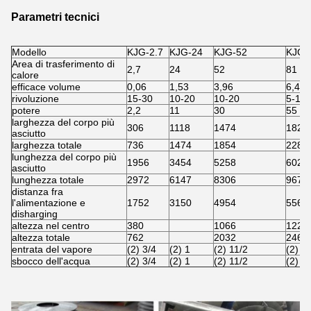
Parametri tecnici
Modello
KJG-2.7
KJG-24
KJG-52
KJG-
Area di trasferimento di
2,7
24
52
81
calore
efficace volume
0,06
1,53
3,96
6,43
rivoluzione
15-30
10-20
10-20
5-15
potere
2,2
11
30
55
larghezza del corpo più
306
1118
1474
1828
asciutto
larghezza totale
736
1474
1854
2286
lunghezza del corpo più
1956
3454
5258
6020
asciutto
lunghezza totale
2972
6147
8306
9678
distanza fra
l'alimentazione e
1752
3150
4954
5562
disharging
altezza nel centro
380
1066
1220
altezza totale
762
2032
2464
entrata del vapore
(2) 3/4
(2) 1
(2) 11/2
(2) 1
sbocco dell'acqua
(2) 3/4
(2) 1
(2) 11/2
(2) 1