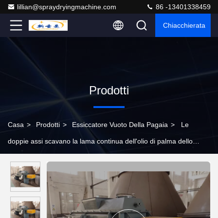
lillian@spraydryingmachine.com
86 -13401338459
Chiacchierata
Prodotti
Casa
>
Prodotti
>
Essiccatore Vuoto Della Pagaia
>
Le
doppie assi scavano la lama continua dell'olio di palma dello
spreco dei residui dell'essiccatore SUS316L della pagaia