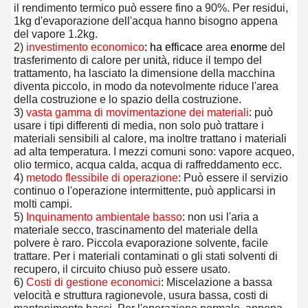
il rendimento termico può essere fino a 
90%.
 Per residui, 
1kg d'evaporazione dell'acqua hanno bisogno appena 
del vapore 1.2kg.
2) 
investimento economico
: ha efficace
area
enorme
del 
trasferimento di calore per unità, riduce il tempo del 
trattamento, ha lasciato la dimensione della macchina 
diventa piccolo, in modo da notevolmente riduce l'area 
della costruzione e lo spazio della costruzione.
3) 
vasta gamma di movimentazione dei materiali
: può 
usare i tipi differenti di media, non solo può trattare i 
materiali sensibili al calore, ma inoltre trattano i materiali 
ad alta temperatura. I mezzi comuni sono: vapore acqueo, 
olio termico, acqua calda, acqua di raffreddamento ecc.
4) 
metodo flessibile di operazione
: Può essere il servizio 
continuo o l'operazione intermittente, può applicarsi in 
molti campi.
5) 
Inquinamento ambientale basso
: non usi l'aria a 
materiale secco, trascinamento del materiale della 
polvere è raro. Piccola evaporazione solvente, facile 
trattare. Per i materiali contaminati o gli stati solventi di 
recupero, il circuito chiuso può essere usato.
6) 
Costi di gestione economici
: Miscelazione a bassa 
velocità e struttura ragionevole, usura bassa, costi di 