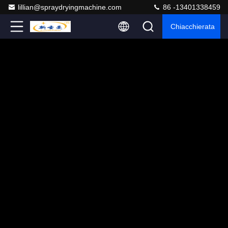
lillian@spraydryingmachine.com
86 -13401338459
Chiacchierata