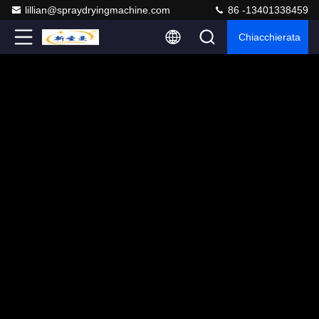
lillian@spraydryingmachine.com
86 -13401338459
Chiacchierata