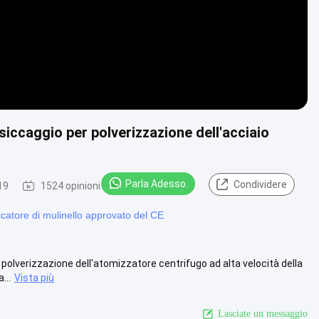
siccaggio per polverizzazione dell'acciaio
Parla Adesso.
Condividere
19
1524 opinioni
catore di mulinello approvato del CE
 polverizzazione dell'atomizzatore centrifugo ad alta velocità della
...
Vista più
Lasciate un messaggio