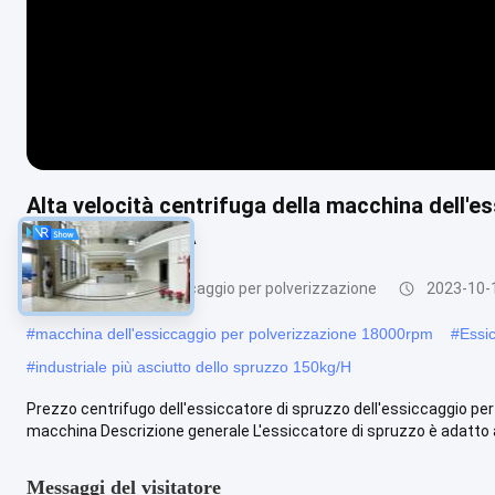
Alta velocità centrifuga della macchina dell'es
50kg/H di Q235A
Macchina dell'essiccaggio per polverizzazione
2023-10-
#
macchina dell'essiccaggio per polverizzazione 18000rpm
#
Essic
#
industriale più asciutto dello spruzzo 150kg/H
Prezzo centrifugo dell'essiccatore di spruzzo dell'essiccaggio per
macchina Descrizione generale L'essiccatore di spruzzo è adatto a
Messaggi del visitatore