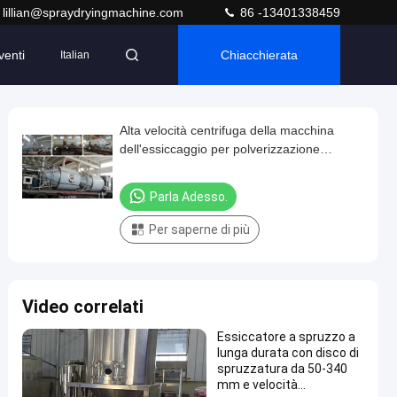
lillian@spraydryingmachine.com
86 -13401338459
venti
Chiacchierata
Italian
Alta velocità centrifuga della macchina
dell'essiccaggio per polverizzazione
dell'acciaio 50kg/H di Q235A
Parla Adesso.
Per saperne di più
Video correlati
Essiccatore a spruzzo a
lunga durata con disco di
spruzzatura da 50-340
mm e velocità