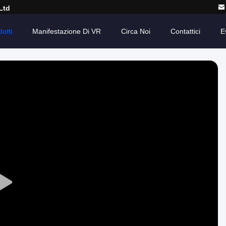
Ltd
otti
Manifestazione Di VR
Circa Noi
Contattici
E
Play
Video