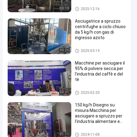
rotazionale di 15000-
25000 RPM per
Macchina dell'essiccaggio per
00:19
2025-12-16
evaporazione d'acqua da
polverizzazione
5 kg/h a 5000 kg/h
Asciugatrice a spruzzo
centrifughe a ciclo chiuso
da 5 kg/h con gas di
ingresso azoto
Macchina dell'essiccaggio per
00:26
2025-03-19
polverizzazione
Macchine per asciugare il
95% di polvere secca per
l'industria del caffè e del
tè
Macchina dell'essiccaggio per
00:21
2025-02-20
polverizzazione
150 kg/h Disegno su
misura Macchina per
asciugare a spruzzo per
l'industria alimentare e
delle bevande
Macchina dell'essiccaggio per
01:11
2024-11-08