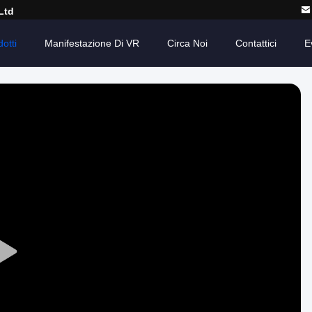
Ltd
otti
Manifestazione Di VR
Circa Noi
Contattici
E
Play
Video