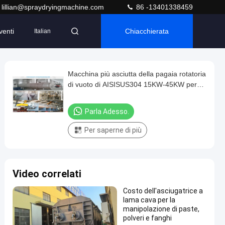
lillian@spraydryingmachine.com
86 -13401338459
venti
Chiacchierata
Italian
Macchina più asciutta della pagaia rotatoria
di vuoto di AISISUS304 15KW-45KW per
alimento
Parla Adesso.
Per saperne di più
Video correlati
Costo dell'asciugatrice a
lama cava per la
manipolazione di paste,
polveri e fanghi