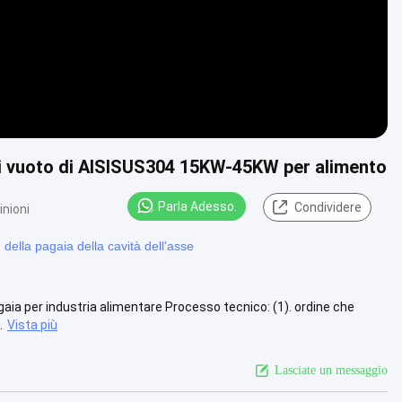
 di vuoto di AISISUS304 15KW-45KW per alimento
Parla Adesso.
Condividere
inioni
della pagaia della cavità dell'asse
aia per industria alimentare Processo tecnico: (1). ordine che
.
Vista più
Lasciate un messaggio