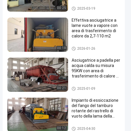
essiccatore vuoto della pagaia
00:25
2025-03-19
Effettiva asciugatrice a
lame vuote a vapore con
area di trasferimento di
calore da 2,7-110 m2
essiccatore vuoto della pagaia
00:18
2026-01-26
Asciugatrice a padella per
acqua calda su misura
95KW con area di
trasferimento di calore di
2,7 - 110 M2
essiccatore vuoto della pagaia
00:21
2025-01-09
Impianto di essiccazione
del fango del tamburo
rotante del rastrello di
vuoto della lama della
miscela dell'amido
essiccatore vuoto della pagaia
00:12
2025-04-30