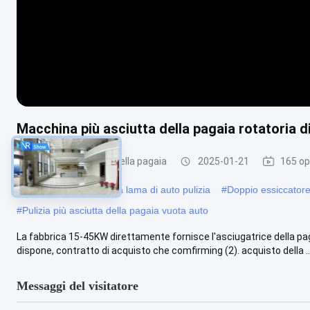
Macchina più asciutta della pagaia rotatoria
essiccatore vuoto della pagaia
2025-01-21
165 op
#
Essiccatore vuoto della lama di auto pulizia
#
Doppio essiccatore 
#
Pulizia più asciutta della pagaia vuota auto
La fabbrica 15-45KW direttamente fornisce l'asciugatrice della pag
dispone, contratto di acquisto che comfirming (2). acquisto della ..
Messaggi del visitatore