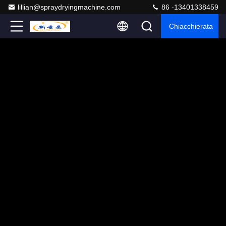
lillian@spraydryingmachine.com
86 -13401338459
Chiacchierata