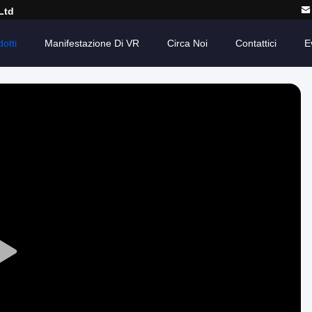
Ltd
otti
Manifestazione Di VR
Circa Noi
Contattici
E
Play
Video