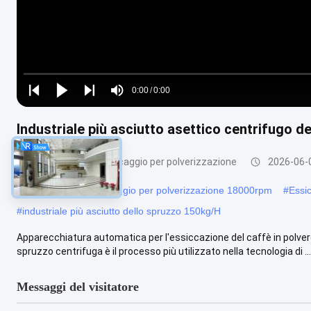
Loaded
:
0%
0:00
/
0:00
Play
Play
Play
Mute
Current
Duration
next
next
Industriale più asciutto asettico centrifugo d
Time
Macchina dell'essiccaggio per polverizzazione
2026-06-
#
macchina dell'essiccaggio per polverizzazione 18000rpm
#
Essic
#
industriale più asciutto dello spruzzo 150kg/H
Apparecchiatura automatica per l'essiccazione del caffè in polver
spruzzo centrifuga è il processo più utilizzato nella tecnologia di ...
Messaggi del visitatore