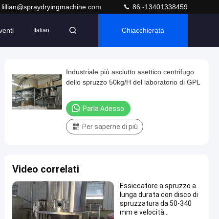
lillian@spraydryingmachine.com
86 -13401338459
venti
Chiacchierata
Italian
Industriale più asciutto asettico centrifugo
dello spruzzo 50kg/H del laboratorio di GPL
Parla Adesso.
Per saperne di più
Video correlati
Essiccatore a spruzzo a
lunga durata con disco di
spruzzatura da 50-340
mm e velocità