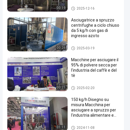
rotazionale di 15000-
25000 RPM per
Macchina dell'essiccaggio per
00:19
2025-12-16
evaporazione d'acqua da
polverizzazione
5 kg/h a 5000 kg/h
Asciugatrice a spruzzo
centrifughe a ciclo chiuso
da 5 kg/h con gas di
ingresso azoto
en
Macchina dell'essiccaggio per
00:26
2025-03-19
polverizzazione
Macchine per asciugare il
95% di polvere secca per
l'industria del caffè e del
tè
Macchina dell'essiccaggio per
00:21
2025-02-20
polverizzazione
150 kg/h Disegno su
misura Macchina per
asciugare a spruzzo per
l'industria alimentare e
delle bevande
Macchina dell'essiccaggio per
01:11
2024-11-08