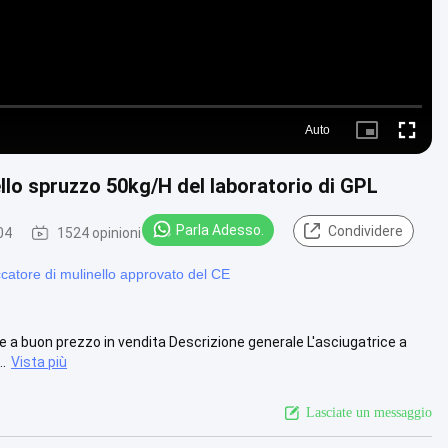
Auto
Picture-
Fullscre
in-
Picture
ello spruzzo 50kg/H del laboratorio di GPL
Parla Adesso.
Condividere
04
1524 opinioni
catore di mulinello approvato del CE
e a buon prezzo in vendita Descrizione generale L'asciugatrice a
..
Vista più
Lasciate un messaggio