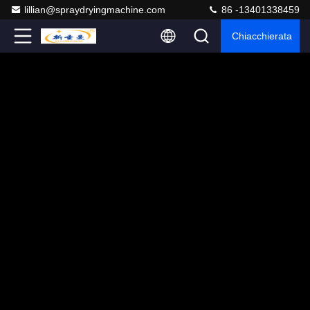
lillian@spraydryingmachine.com
86 -13401338459
Chiacchierata