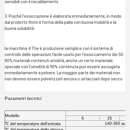
sensibili con il riscaldamento.

3. 
Poiché l'essiccazione è elaborata immediatamente, in modo 
dal prodotto finito è forma della palla con buona mobilità e la 
buona solubilità.
la macchina 4.The è produzione semplice con il sistema di 
controllo delle operazioni facile usato per l'essiccamento dei 50-
80% materiali contenuti umidità, anche un certo materiale 
speciale con l'umidità di 90% contenuta può essere asciugata 
immediatamente a polvere. La maggior parte dei materiali non 
non devono essere polverizzati ancora o setacciati dopo secco
Parametri tecnici
Modello
5
25
140-350 auto
℃ del temperatyre dell'entrata
℃ del temperatyre dello sbocco