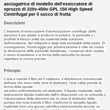
asciugatrice di modello dell'essiccatore di
spruzzo di 220v-450v GPL 150 High Speed
Centrifugal per il succo di frutta
Descrizioni
L'impianto di essiccazione d'atomizzazione centrifugo (dello 
spruzzo) è più adatto a produrre la polvere, le particelle o i 
prodotti di blocco solidi dai materiali della soluzione, 
dell'emulsione, del soliquoid e degli stati pompabili della pasta. Di 
conseguenza, l'essiccaggio per polverizzazione è utile da creare 
la dimensione delle particelle desiderata, i contenuti idrici residui, 
il carico di bestiame e la forma della particella ha dovuto 
rispettare le norme precise.
Principio
L'aria è tramite il filtro ed il radiatore, il distributore commerciale 
dell'aria che entra nella cima di dedicator, l'aria calda prende la 
forma della spirale
ed entra uniformemente nel dedicator. Il liquido materiale, dalla 
depressione liquida materiale dall'in disaccordo con la comunità o 
l'atomizzatore della direzione per la cima di dedicator della 
pompa che invia tramite il filtro, trasforma lo zampillo liquido 
materiale fuori una goccia calorifica estremamente piccola, un 