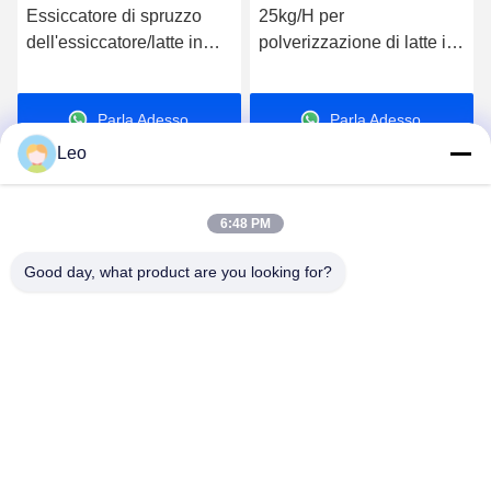
Essiccatore di spruzzo
25kg/H per
dell'essiccatore/latte in
polverizzazione di latte in
polvere di spruzzo di
polvere liquido dell'uovo
controllo 150kg/H GPL
del glucosio della torre di
Parla Adesso.
Parla Adesso.
dello SpA grande
essiccaggio piccolo che fa
la macchina 36KW
Leo
6:48 PM
Good day, what product are you looking for?
Jiangsu Shengman Drying Equipment
Engineering Co., Ltd
lillian@spraydryingmachine.com
86 -13401338459
città di zhenglu, distretto tianning, città di changzhou,
provincia di Jiangsu