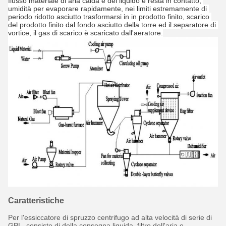
flusso materiale di aria calda e del liquido e resta in contatto, 
umidità per evaporare rapidamente, nei limiti estremamente di 
periodo ridotto asciutto trasformarsi in in prodotto finito, scarico 
del prodotto finito dal fondo asciutto della torre ed il separatore di 
vortice, il gas di scarico è scaricato dall'aeratore.
Caratteristiche
Per l'essiccatore di spruzzo centrifugo ad alta velocità di serie di
GPL, consiste di della consegna liquida, filtro dell'aria e