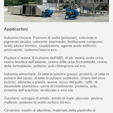
Applicazioni
Industria chimica: Fluoruro di sodio (potassio), colorante e
pigmento alcalini, colorante intermedio, fertilizzante composto,
acido silicico formico, catalizzatore, agente acido solforico,
aminoacido, carbonio bianco ecc.
Plastica e resina: Emulsione dell'ABS, di ab, resina acida urica,
resina fenolica dell'aldeide, resina della urea-formaldeide, resina
della formaldeide, politene, poli-chlotoprene ed ecc.
Industria alimentare: Di latte in polvere grasso, proteina, di latte in
polvere del cacao, di latte in polvere sostitutivo, chiara dell'uovo
(tuorlo), alimento e pianta, avena, succo del pollo, caffè, tè
dissolubile istantaneo, carne di condimento, proteina, soia,
proteina dell'arachide, idrolizzato e così via.
Zucchero, sciroppo di amido, amido di mais, glucosio, pectina,
maltosio, potassio di acido sorbico ed ecc.
Ceramico: ossido di alluminio, materiale della piastrella di