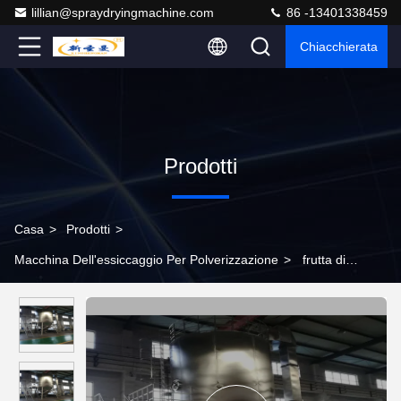
lillian@spraydryingmachine.com
86 -13401338459
Chiacchierata
Prodotti
Casa
>
Prodotti
>
Macchina Dell'essiccaggio Per Polverizzazione
>
frutta di
modello Juice Spray Dryer di 220v-450v GPL 150 Spray Drying
Machine