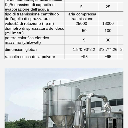
Kg/h massimo di capacità di
5
25
evaporazione dell'acqua
tipo di trasmissione centrifugo
aria compressa
dell'ugello di spruzzatura
trasmissione
velocità di rotazione (r.p.m)
25000
18000
1
diametro di spruzzatura del desc
50
100
(millimetri)
potere calorifico elettrico
9
36
massimo (chilowatt)
dimensioni globali
1.8*0.93*2.2
3*2.7*4.26
3.7*
raccolta secca della polvere
≥95
≥95