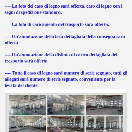
---- La foto del caso di legno sarà offerta, caso di legno con i
segni di spedizione standard.
---- La foto di caricamento del trasporto sarà offerta.
---- Un'annotazione della lista dettagliata della consegna sarà
offerta
---- Un'annotazione della distinta di carico dettagliata del
trasporto sarà offerta
---- Tutto il caso di legno sarà numero di serie segnato, tutti gli
allegati sarà numero di serie segnato, conveniente per la
levata del cliente