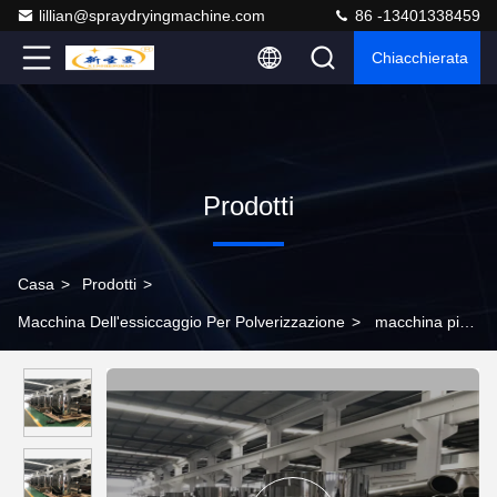
lillian@spraydryingmachine.com
86 -13401338459
Chiacchierata
Prodotti
Casa
>
Prodotti
>
Macchina Dell'essiccaggio Per Polverizzazione
>
macchina più
asciutta fluidificata industriale dello spruzzo di 50kg/h 18000RPM
per sangue animale