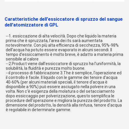
Caratteristiche dell'essiccatore di spruzzo del sangue
dell'atomizzatore di GPL
--1. essiccazione di alta velocità. Dopo che liquido la materia 
prima che è spruzzata, l'area dei its sarà aumentata 
notevolmente. Con più alta efficienza di secchezza, 95%-98% 
dell'acqua ha potuto essere evaporato in alcuni secondi. Il 
tempo d'essiccamento è molto breve, è adatto a materia prima 
sensibile al calore
--2.Product viene dall'essiccatore di spruzzo ha l'uniformità, la 
solubilità, la fluidità e purezza molto buone.
--il processo di fabbricazione 3.The è semplice, l'operazione ed 
il controllo è facile. Il liquido con le gamme dei tenore d'acqua 
40-60% (per alcuni materiali speciali, il tenore d'acqua è 
disponibile a 90%) può essere asciugato nella polvere in una 
volta. Non c'è esigenza della molatura o del setacciamento 
dopo essiccaggio per polverizzazione, questo semplifica le 
procedure dell'operazione e migliora la purezza del prodotto. La 
dimensione del prodotto, la densità alla rinfusa, tenore d'acqua 
è regolabile in determinate gamme.