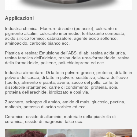
Applicazioni
Industria chimica: Fluoruro di sodio (potassio), colorante e
pigmento alcalini, colorante intermedio, fertilizzante composto,
acido silicico formico, catalizzatore, agente acido solforico,
aminoacido, carbonio bianco ecc.
Plastica e resina: Emulsione dell'ABS, di ab, resina acida urica,
resina fenolica dell'aldeide, resina della urea-formaldeide, resina
della formaldeide, politene, poli-chlotoprene ed ecc.
Industria alimentare: Di latte in polvere grasso, proteina, di latte in
polvere del cacao, di latte in polvere sostitutivo, chiara dell'uovo
(tuorlo), alimento e pianta, avena, succo del pollo, caffè, tè
dissolubile istantaneo, carne di condimento, proteina, soia,
proteina dell'arachide, idrolizzato e così via.
Zucchero, sciroppo di amido, amido di mais, glucosio, pectina,
maltosio, potassio di acido sorbico ed ecc.
Ceramico: ossido di alluminio, materiale della piastrella di
ceramica, ossido di magnesio, talco ecc.