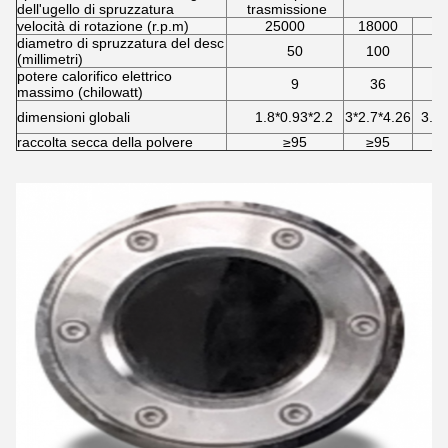
dell'ugello di spruzzatura
trasmissione
velocità di rotazione (r.p.m)
25000
18000
1
diametro di spruzzatura del desc
50
100
(millimetri)
potere calorifico elettrico
9
36
massimo (chilowatt)
dimensioni globali
1.8*0.93*2.2
3*2.7*4.26
3.7*
raccolta secca della polvere
≥95
≥95