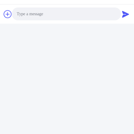
Invia
Prodotti simili
Photo
Video Call
Audio Call
video
video
Essiccatore di spruzzo
25kg/H per
dell'essiccatore/latte in
polverizzazione di latte in
polvere di spruzzo di
polvere liquido dell'uovo