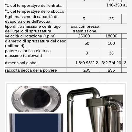
140-350 auto
℃ del temperatyre dell'entrata
℃ del temperatyre dello sbocco
Kg/h massimo di capacità di
5
25
evaporazione dell'acqua
tipo di trasmissione centrifugo
aria compressa
dell'ugello di spruzzatura
trasmissione
velocità di rotazione (r.p.m)
25000
18000
1
diametro di spruzzatura del desc
50
100
(millimetri)
potere calorifico elettrico
9
36
massimo (chilowatt)
dimensioni globali
1.8*0.93*2.2
3*2.7*4.26
3.7*
raccolta secca della polvere
≥95
≥95