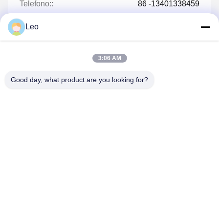
Telefono::
86 -13401338459
Leo
3:06 AM
Parla Adesso.
Good day, what product are you looking for?
Spedicaci