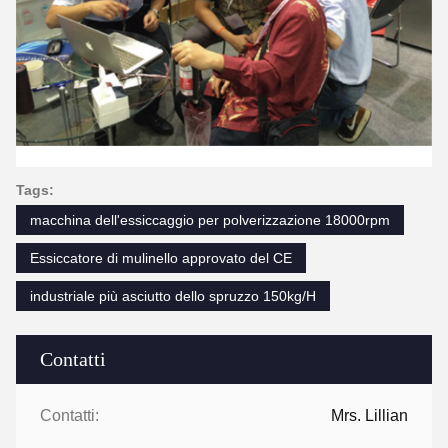
Tags:
macchina dell'essiccaggio per polverizzazione 18000rpm
Essiccatore di mulinello approvato del CE
industriale più asciutto dello spruzzo 150kg/H
Contatti
Contatti:
Mrs. Lillian