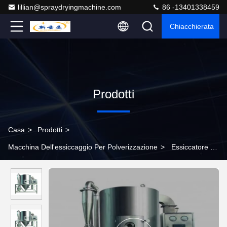
lillian@spraydryingmachine.com
86 -13401338459
Chiacchierata
Prodotti
Casa
>
Prodotti
>
Macchina Dell'essiccaggio Per Polverizzazione
>
Essiccatore di
spruzzo rotatorio dell'essiccatore/uova in polvere di spruzzo
dell'atomizzatore LPG-150 15000RPM