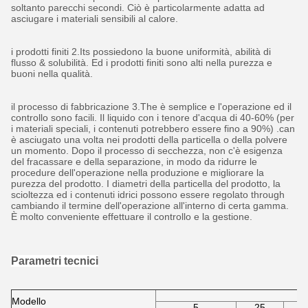
soltanto parecchi secondi. Ciò è particolarmente adatta ad
asciugare i materiali sensibili al calore.
i prodotti finiti 2.Its possiedono la buone uniformità, abilità di
flusso & solubilità. Ed i prodotti finiti sono alti nella purezza e
buoni nella qualità.
il processo di fabbricazione 3.The è semplice e l'operazione ed il
controllo sono facili. Il liquido con i tenore d'acqua di 40-60% (per
i materiali speciali, i contenuti potrebbero essere fino a 90%) .can
è asciugato una volta nei prodotti della particella o della polvere
un momento. Dopo il processo di secchezza, non c'è esigenza
del fracassare e della separazione, in modo da ridurre le
procedure dell'operazione nella produzione e migliorare la
purezza del prodotto. I diametri della particella del prodotto, la
scioltezza ed i contenuti idrici possono essere regolato through
cambiando il termine dell'operazione all'interno di certa gamma.
È molto conveniente effettuare il controllo e la gestione.
Parametri tecnici
Modello
5
25