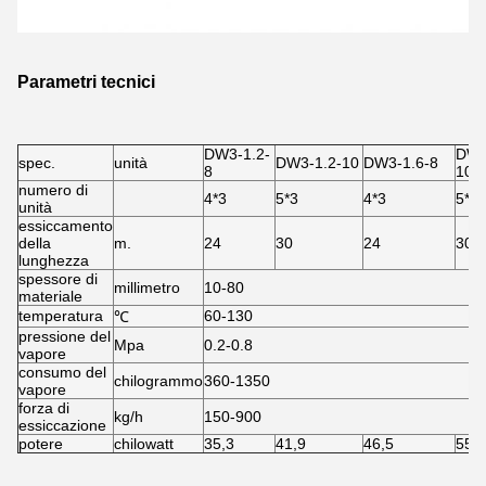
Parametri tecnici
DW3-1.2-
DW3
spec.
unità
DW3-1.2-10
DW3-1.6-8
8
10
numero di
4*3
5*3
4*3
5*3
unità
essiccamento
della
m.
24
30
24
30
lunghezza
spessore di
millimetro
10-80
materiale
temperatura
60-130
℃
pressione del
Mpa
0.2-0.8
vapore
consumo del
chilogrammo
360-1350
vapore
forza di
kg/h
150-900
essiccazione
potere
chilowatt
35,3
41,9
46,5
55,5