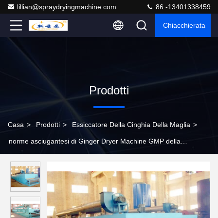
lillian@spraydryingmachine.com
86 -13401338459
Chiacchierata
Prodotti
Casa
>
Prodotti
>
Essiccatore Della Cinghia Della Maglia
>
norme asciugantesi di Ginger Dryer Machine GMP della
macchina del disidratatore dell'aglio di lunghezza di 8-12m