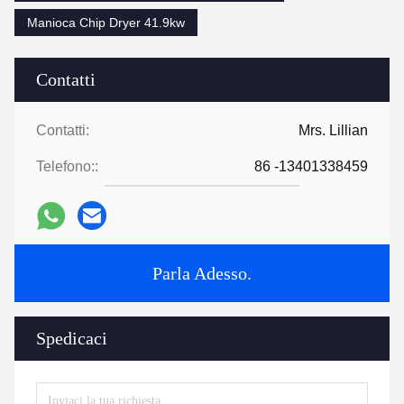
Manioca Chip Dryer 41.9kw
Contatti
Contatti:
Mrs. Lillian
Telefono::
86 -13401338459
Parla Adesso.
Spedicaci