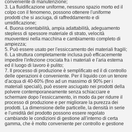
conveniente di manutenzione;
3. La fluidificazione uniforme, nessuno spazio morto ed il 
colpo con il fenomeno, possono ottenere l'uniforme 
prodotti che si asciuga, di raffreddamento e di 
umidificazione;
4. Buona orientabilità, ampia adattabilità, adeguamento 
stepless di spessore materiale di strato, velocità 
muoventesi nella macchina e cambiamento completo di 
ampiezza;
5. Può essere usato per l'essiccamento dei materiali fragili;
6. La struttura completamente inclusa può efficacemente 
impedire l'infezione crociata fra i materiali e l'aria esterna 
ed il luogo di lavoro è pulito;
7. Il processo di produzione è semplificato ed il di controllo 
delle operazioni è conveniente. Per il liquido con un tenore 
d'acqua di 40-60% (fino ad un massimo di 90% per i 
materiali speciali), può essere asciugato nei prodotti della 
polvere contemporaneamente senza schiacciare e 
schermare dopo l'essiccamento, in modo da per ridurre il 
processo di produzione e per migliorare la purezza dei 
prodotti. La dimensione delle particelle, la densità in serie 
e l'umidità del prodotto possono essere regolato 
cambiando le condizioni di gestione all'interno di certa 
gamma, che è molto conveniente per controllo e gestione