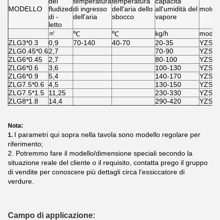
del
temperatura
temperatura
capacità
MODELLO
fludized
di ingresso
dell'aria dello
all'umidità del
motore
di -
dell'aria
sbocco
vapore
letto
㎡
kg/h
model
℃
℃
ZLG3*0.3
0,9
70-140
40-70
20-35
YZS8-
ZLG0.45*0.6
2,7
70-90
YZS15
ZLG6*0.45
2,7
80-100
YZS15
ZLG6*0.6
3,6
100-130
YZS20
ZLG6*0.9
5,4
140-170
YZS30
ZLG7.5*0.6
4,5
130-150
YZS30
ZLG7.5*1.5
11,25
230-330
YZS50
ZLG8*1.8
14,4
290-420
YZS75
Nota:
I parametri qui sopra nella tavola sono modello regolare per
1.
riferimento;
2. Potremmo fare il modello/dimensione speciali secondo la
situazione reale del cliente o il requisito, contatta prego il gruppo
di vendite per conoscere più dettagli circa l'essiccatore di
verdure.
Campo di applicazione: