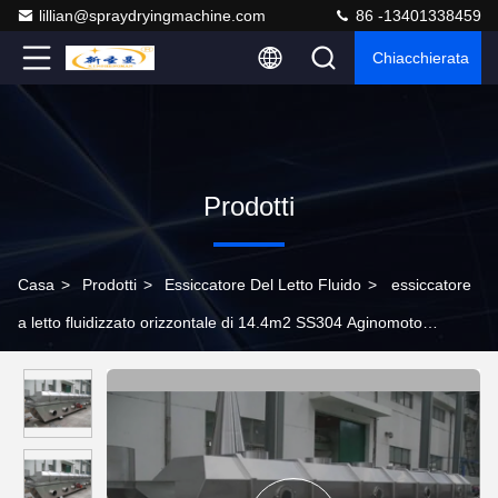
lillian@spraydryingmachine.com
86 -13401338459
Chiacchierata
Prodotti
Casa
>
Prodotti
>
Essiccatore Del Letto Fluido
>
essiccatore
a letto fluidizzato orizzontale di 14.4m2 SS304 Aginomoto
nell'industria alimentare