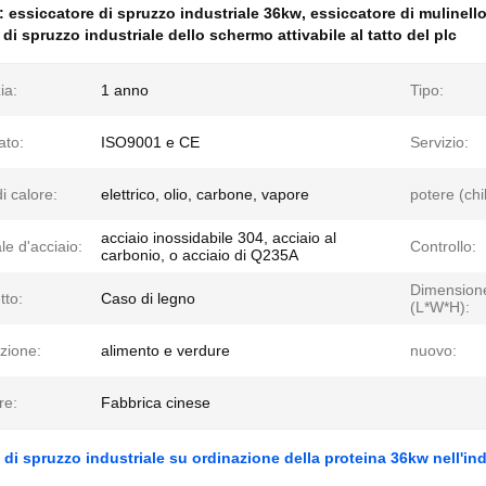
e:
essiccatore di spruzzo industriale 36kw
,
essiccatore di mulinell
di spruzzo industriale dello schermo attivabile al tatto del plc
ia:
1 anno
Tipo:
ato:
ISO9001 e CE
Servizio:
i calore:
elettrico, olio, carbone, vapore
potere (chi
acciaio inossidabile 304, acciaio al
le d'acciaio:
Controllo:
carbonio, o acciaio di Q235A
Dimension
tto:
Caso di legno
(L*W*H):
zione:
alimento e verdure
nuovo:
re:
Fabbrica cinese
 di spruzzo industriale su ordinazione della proteina 36kw nell'ind