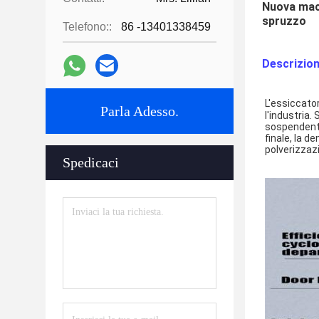
Nuova macc
spruzzo
Telefono::
86 -13401338459
Descrizio
L'essiccator
Parla Adesso.
l'industria.
sospendente 
finale, la d
polverizzaz
Spedicaci