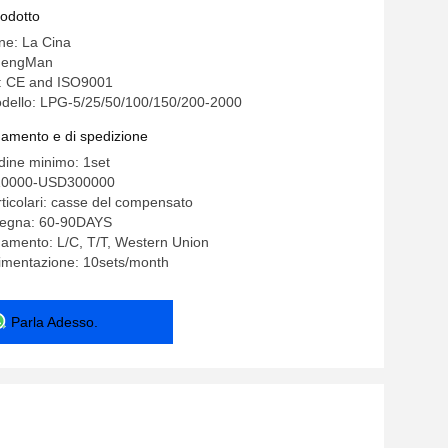
rodotto
ine: La Cina
ShengMan
e: CE and ISO9001
dello: LPG-5/25/50/100/150/200-2000
gamento e di spedizione
rdine minimo: 1set
10000-USD300000
rticolari: casse del compensato
segna: 60-90DAYS
gamento: L/C, T/T, Western Union
limentazione: 10sets/month
Parla Adesso.