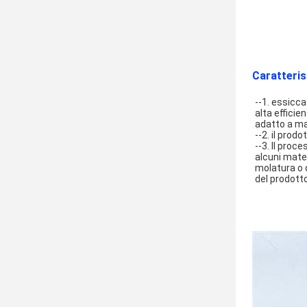
Caratteris
--1. essicca
alta effici
adatto a mat
--2. il prod
--3. Il proc
alcuni mater
molatura o 
del prodott