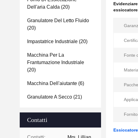
Evidenziar
Dell'aria Calda
(20)
essiccatore 
Granulatore Del Letto Fluido
Garanz
(20)
Certific
Impastatrice Industriale
(20)
Macchina Per La
Fonte d
Frantumazione Industriale
(20)
Materia
Macchina Dell'aiutante
(6)
Pacche
Granulatore A Secco
(21)
Applica
Fornito
Contatti
Essiccatore
Contatti:
Mrs. Lillian