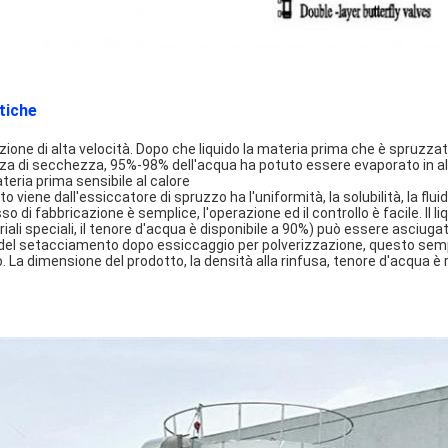
tiche
zione di alta velocità. Dopo che liquido la materia prima che è spruzza
enza di secchezza, 95%-98% dell'acqua ha potuto essere evaporato in al
eria prima sensibile al calore
otto viene dall'essiccatore di spruzzo ha l'uniformità, la solubilità, la fl
esso di fabbricazione è semplice, l'operazione ed il controllo è facile. I
iali speciali, il tenore d'acqua è disponibile a 90%) può essere asciugato
del setacciamento dopo essiccaggio per polverizzazione, questo semplif
o. La dimensione del prodotto, la densità alla rinfusa, tenore d'acqua 