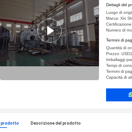
Dettagli del p
Luogo di orig
Marca: Xin 
Certificazion
Numero di mo
Termini di pa
Quantità di o
Prezzo: USD
Imballaggi pa
Tempi di con
Termini di pa
Capacità di a
l prodotto
Descrizione del prodotto