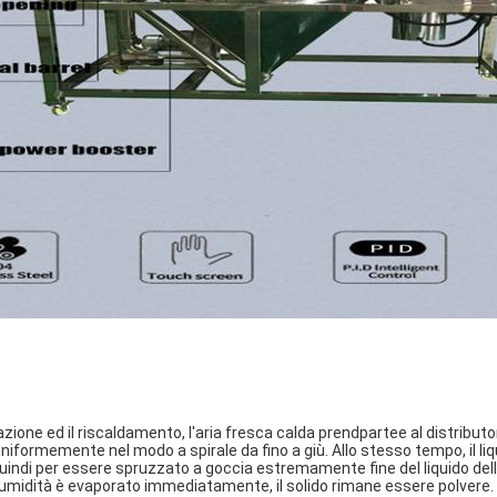
razione ed il riscaldamento, l'aria fresca calda prendpartee al distributo
uniformemente nel modo a spirale da fino a giù. Allo stesso tempo, il l
uindi per essere spruzzato a goccia estremamente fine del liquido della 
 l'umidità è evaporato immediatamente, il solido rimane essere polvere.