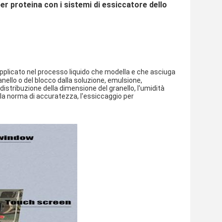
r proteina con i sistemi di essiccatore dello
plicato nel processo liquido che modella e che asciuga 
anello o del blocco dalla soluzione, emulsione, 
istribuzione della dimensione del granello, l'umidità 
alla norma di accuratezza, l'essiccaggio per 