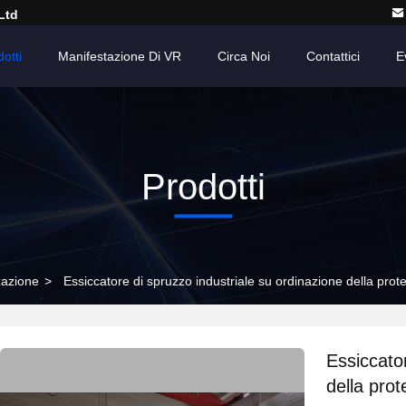
Ltd
otti
Manifestazione Di VR
Circa Noi
Contattici
E
Prodotti
zazione
>
Essiccatore di spruzzo industriale su ordinazione della prot
Essiccator
della prot