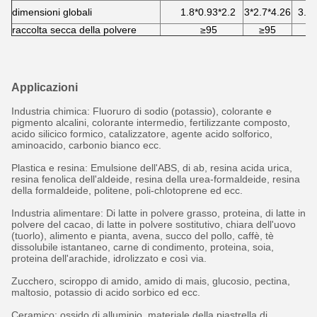
dimensioni globali
1.8*0.93*2.2
3*2.7*4.26
3.7*
raccolta secca della polvere
≥95
≥95
Applicazioni
Industria chimica: Fluoruro di sodio (potassio), colorante e
pigmento alcalini, colorante intermedio, fertilizzante composto,
acido silicico formico, catalizzatore, agente acido solforico,
aminoacido, carbonio bianco ecc.
Plastica e resina: Emulsione dell'ABS, di ab, resina acida urica,
resina fenolica dell'aldeide, resina della urea-formaldeide, resina
della formaldeide, politene, poli-chlotoprene ed ecc.
Industria alimentare: Di latte in polvere grasso, proteina, di latte in
polvere del cacao, di latte in polvere sostitutivo, chiara dell'uovo
(tuorlo), alimento e pianta, avena, succo del pollo, caffè, tè
dissolubile istantaneo, carne di condimento, proteina, soia,
proteina dell'arachide, idrolizzato e così via.
Zucchero, sciroppo di amido, amido di mais, glucosio, pectina,
maltosio, potassio di acido sorbico ed ecc.
Ceramico: ossido di alluminio, materiale della piastrella di