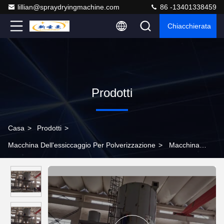
lillian@spraydryingmachine.com
86 -13401338459
Chiacchierata
Prodotti
Casa
>
Prodotti
>
Macchina Dell'essiccaggio Per Polverizzazione
>
Macchina
dell'essiccaggio per polverizzazione del touch screen del
riscaldamento a petrolio nella polvere chimica farmaceutica
dell'alimento