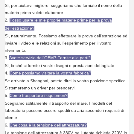
Sì, per aiutarvi migliore, suggeriamo che forniate il nome della
materia prima volete elaborare.
2.
Posso usare le mie proprie materie prime per la prova
dell'estrazione?
Sì, naturalmente. Possiamo effettuare le prove dell'estrazione ed
inviare i video e le relazioni sull'esperimento per il vostro
riferimento.
3.
Avete servizio dell'OEM? Fornite alle parti?
Sì, finchè ci fornite i vostri disegni e prestazioni dettagliate.
4.
Come possiamo visitare la vostra fabbrica?
Se arrivate a Shanghai, potete dirci la vostra posizione specifica.
Sistemeremo un driver per prendervi.
5.
Come trasportare i equipmen?
Scegliamo solitamente il trasporto del mare. I modelli del
laboratorio possono essere spediti da aria secondo i requisiti di
cliente.
6.
Che cosa è la tensione dell'attrezzatura?
La tensione dell'attrezzatura è 380V, se l'utente richiede 220V, lo