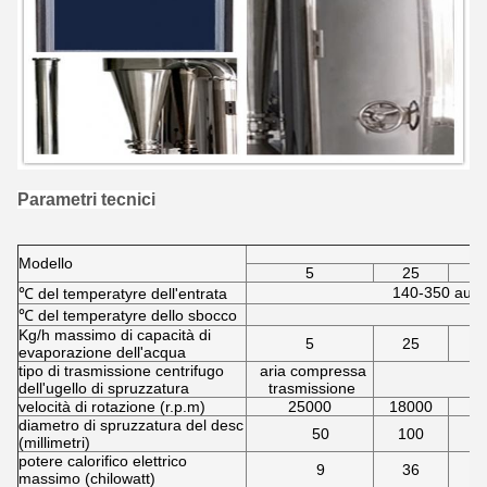
Parametri tecnici
Modello
5
25
140-350 auto
℃ del temperatyre dell'entrata
℃ del temperatyre dello sbocco
Kg/h massimo di capacità di
5
25
evaporazione dell'acqua
tipo di trasmissione centrifugo
aria compressa
dell'ugello di spruzzatura
trasmissione
velocità di rotazione (r.p.m)
25000
18000
1
diametro di spruzzatura del desc
50
100
(millimetri)
potere calorifico elettrico
9
36
massimo (chilowatt)