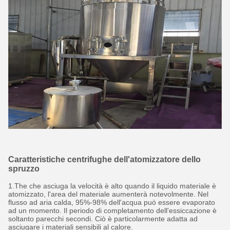
Caratteristiche centrifughe dell'atomizzatore dello
spruzzo
1.The che asciuga la velocità è alto quando il liquido materiale è
atomizzato, l'area del materiale aumenterà notevolmente. Nel
flusso ad aria calda, 95%-98% dell'acqua può essere evaporato
ad un momento. Il periodo di completamento dell'essiccazione è
soltanto parecchi secondi. Ciò è particolarmente adatta ad
asciugare i materiali sensibili al calore.