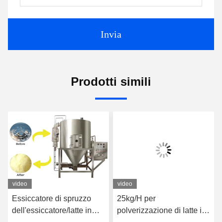
Invia
Prodotti simili
video
video
25kg/H per
ISO9001 ha certificato la
polverizzazione di latte in
piccola macchina