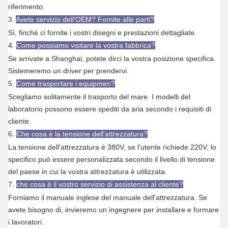
riferimento.
3.
Avete servizio dell'OEM? Fornite alle parti?
Sì, finchè ci fornite i vostri disegni e prestazioni dettagliate.
4.
Come possiamo visitare la vostra fabbrica?
Se arrivate a Shanghai, potete dirci la vostra posizione specifica.
Sistemeremo un driver per prendervi.
5.
Come trasportare i equipmen?
Scegliamo solitamente il trasporto del mare. I modelli del
laboratorio possono essere spediti da aria secondo i requisiti di
cliente.
6.
Che cosa è la tensione dell'attrezzatura?
La tensione dell'attrezzatura è 380V, se l'utente richiede 220V, lo
specifico può essere personalizzata secondo il livello di tensione
del paese in cui la vostra attrezzatura è utilizzata.
7.
che cosa è il vostro servizio di assistenza al cliente?
Forniamo il manuale inglese del manuale dell'attrezzatura. Se
avete bisogno di, invieremo un ingegnere per installare e formare
i lavoratori.