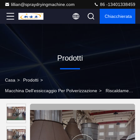
lillian@spraydryingmachine.com
86 -13401338459
Chiacchierata
Prodotti
Casa
>
Prodotti
>
Macchina Dell'essiccaggio Per Polverizzazione
>
Riscaldamento
elettrico più asciutto rotatorio industriale su misura della
macchina