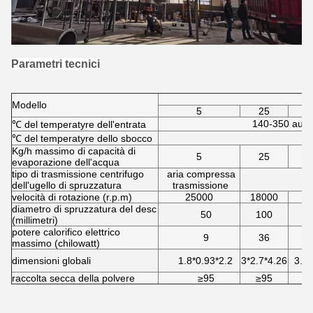
Parametri tecnici
Modello
5
25
140-350 auto
℃ del temperatyre dell'entrata
℃ del temperatyre dello sbocco
Kg/h massimo di capacità di
5
25
evaporazione dell'acqua
tipo di trasmissione centrifugo
aria compressa
dell'ugello di spruzzatura
trasmissione
velocità di rotazione (r.p.m)
25000
18000
1
diametro di spruzzatura del desc
50
100
(millimetri)
potere calorifico elettrico
9
36
massimo (chilowatt)
dimensioni globali
1.8*0.93*2.2
3*2.7*4.26
3.7*
raccolta secca della polvere
≥95
≥95