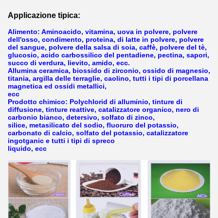
Applicazione tipica:
Alimento: Aminoacido, vitamina, uova in polvere, polvere
dell'osso, condimento, proteina, di latte in polvere, polvere
del sangue, polvere della salsa di soia, caffè, polvere del tè,
glucosio, acido carbossilico del pentadiene, pectina, sapori,
succo di verdura, lievito, amido, ecc.
Allumina ceramica, biossido di zirconio, ossido di magnesio,
titania, argilla delle terraglie, caolino, tutti i tipi di porcellana
magnetica ed ossidi metallici,
ecc
Prodotto chimico: Polychlorid di alluminio, tinture di
diffusione, tinture reattive, catalizzatore organico, nero di
carbonio bianco, detersivo, solfato di zinco,
silice, metasilicato del sodio, fluoruro del potassio,
carbonato di calcio, solfato del potassio, catalizzatore
ingotganic e tutti i tipi di spreco
liquido, ecc