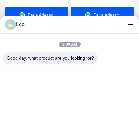
polvere di spruzzo di
polvere liquido dell'uovo
controllo 150kg/H GPL
del glucosio della torre di
Parla Adesso.
Parla Adesso.
dello SpA grande
essiccaggio piccolo che fa
la macchina 36KW
Leo
9:09 AM
Good day, what product are you looking for?
Jiangsu Shengman Drying Equipment
Engineering Co., Ltd
lillian@spraydryingmachine.com
86 -13401338459
città di zhenglu, distretto tianning, città di changzhou,
provincia di Jiangsu