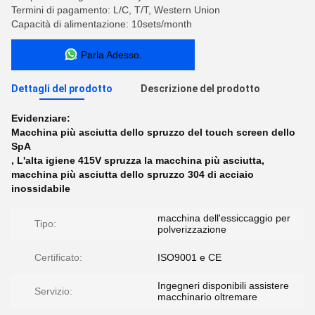
Termini di pagamento: L/C, T/T, Western Union
Capacità di alimentazione: 10sets/month
Parla Adesso.
Dettagli del prodotto
Descrizione del prodotto
Evidenziare:
Macchina più asciutta dello spruzzo del touch screen dello
SpA
,
L'alta igiene 415V spruzza la macchina più asciutta
,
macchina più asciutta dello spruzzo 304 di acciaio
inossidabile
macchina dell'essiccaggio per
Tipo:
polverizzazione
Certificato:
ISO9001 e CE
Ingegneri disponibili assistere
Servizio:
macchinario oltremare