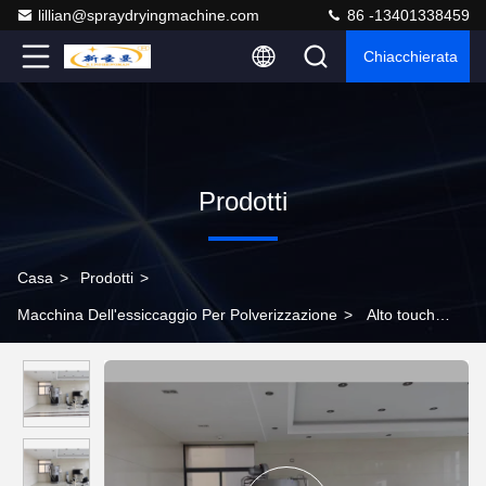
lillian@spraydryingmachine.com
86 -13401338459
Chiacchierata
Prodotti
Casa
>
Prodotti
>
Macchina Dell'essiccaggio Per Polverizzazione
>
Alto touch
screen economizzatore d'energia più asciutto dello SpA della
macchina 415V dello spruzzo di igiene