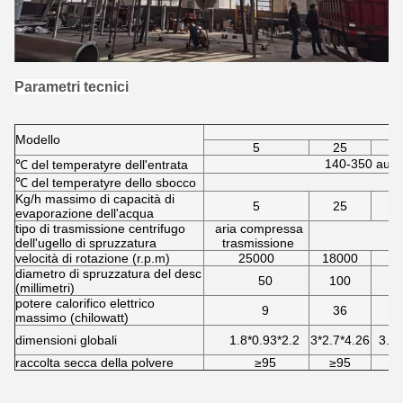
Parametri tecnici
Modello
5
25
140-350 auto
℃ del temperatyre dell'entrata
℃ del temperatyre dello sbocco
Kg/h massimo di capacità di
5
25
evaporazione dell'acqua
tipo di trasmissione centrifugo
aria compressa
dell'ugello di spruzzatura
trasmissione
velocità di rotazione (r.p.m)
25000
18000
1
diametro di spruzzatura del desc
50
100
(millimetri)
potere calorifico elettrico
9
36
massimo (chilowatt)
dimensioni globali
1.8*0.93*2.2
3*2.7*4.26
3.7*
raccolta secca della polvere
≥95
≥95