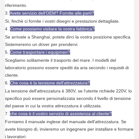
riferimento.
3.
Avete servizio dell'OEM? Fornite alle parti?
Sì, finchè ci fornite i vostri disegni e prestazioni dettagliate.
4.
Come possiamo visitare la vostra fabbrica?
Se arrivate a Shanghai, potete dirci la vostra posizione specifica.
Sistemeremo un driver per prendervi.
5.
Come trasportare i equipmen?
Scegliamo solitamente il trasporto del mare. I modelli del
laboratorio possono essere spediti da aria secondo i requisiti di
cliente.
6.
Che cosa è la tensione dell'attrezzatura?
La tensione dell'attrezzatura è 380V, se l'utente richiede 220V, lo
specifico può essere personalizzata secondo il livello di tensione
del paese in cui la vostra attrezzatura è utilizzata.
7.
che cosa è il vostro servizio di assistenza al cliente?
Forniamo il manuale inglese del manuale dell'attrezzatura. Se
avete bisogno di, invieremo un ingegnere per installare e formare
i lavoratori.