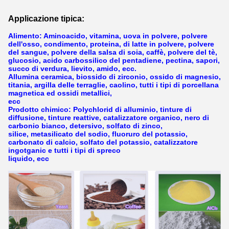
Applicazione tipica:
Alimento: Aminoacido, vitamina, uova in polvere, polvere
dell'osso, condimento, proteina, di latte in polvere, polvere
del sangue, polvere della salsa di soia, caffè, polvere del tè,
glucosio, acido carbossilico del pentadiene, pectina, sapori,
succo di verdura, lievito, amido, ecc.
Allumina ceramica, biossido di zirconio, ossido di magnesio,
titania, argilla delle terraglie, caolino, tutti i tipi di porcellana
magnetica ed ossidi metallici,
ecc
Prodotto chimico: Polychlorid di alluminio, tinture di
diffusione, tinture reattive, catalizzatore organico, nero di
carbonio bianco, detersivo, solfato di zinco,
silice, metasilicato del sodio, fluoruro del potassio,
carbonato di calcio, solfato del potassio, catalizzatore
ingotganic e tutti i tipi di spreco
liquido, ecc