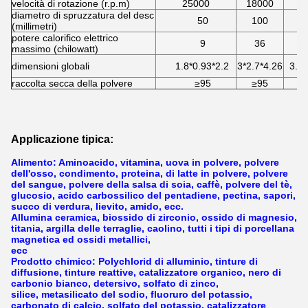
velocità di rotazione (r.p.m)
25000
18000
1
diametro di spruzzatura del desc
50
100
(millimetri)
potere calorifico elettrico
9
36
massimo (chilowatt)
dimensioni globali
1.8*0.93*2.2
3*2.7*4.26
3.7*
raccolta secca della polvere
≥95
≥95
Applicazione tipica:
Alimento: Aminoacido, vitamina, uova in polvere, polvere
dell'osso, condimento, proteina, di latte in polvere, polvere
del sangue, polvere della salsa di soia, caffè, polvere del tè,
glucosio, acido carbossilico del pentadiene, pectina, sapori,
succo di verdura, lievito, amido, ecc.
Allumina ceramica, biossido di zirconio, ossido di magnesio,
titania, argilla delle terraglie, caolino, tutti i tipi di porcellana
magnetica ed ossidi metallici,
ecc
Prodotto chimico: Polychlorid di alluminio, tinture di
diffusione, tinture reattive, catalizzatore organico, nero di
carbonio bianco, detersivo, solfato di zinco,
silice, metasilicato del sodio, fluoruro del potassio,
carbonato di calcio, solfato del potassio, catalizzatore