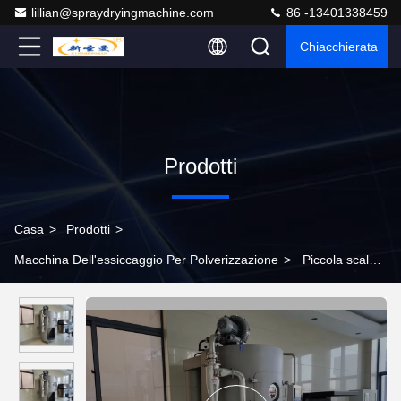
lillian@spraydryingmachine.com
86 -13401338459
Chiacchierata
Prodotti
Casa
>
Prodotti
>
Macchina Dell'essiccaggio Per Polverizzazione
>
Piccola scala
centrifuga LPG-5 dell'impianto di essiccazione dello spruzzo