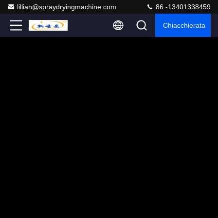
lillian@spraydryingmachine.com
86 -13401338459
Chiacchierata