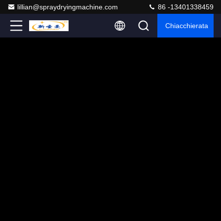
lillian@spraydryingmachine.com
86 -13401338459
Chiacchierata